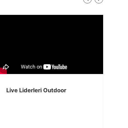
Live Liderleri Outdoor
MA
M