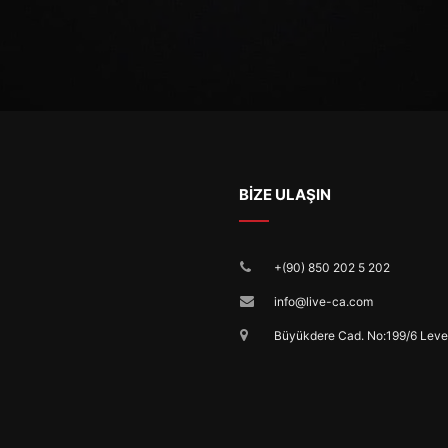
BİZE ULAŞIN
+(90) 850 202 5 202
info@live-ca.com
Büyükdere Cad. No:199/6 Leven