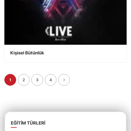
Kişisel Bütünlük
DEVAMINI OKU
1
2
3
4
EĞITIM TÜRLERI