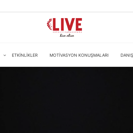
ETKINLIKLER
MOTIVASYON KONUŞMALARI
DANI