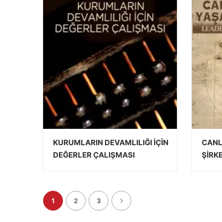
KURUMLARIN DEVAMLILIĞI İÇİN
CANL
DEĞERLER ÇALIŞMASI
ŞİRK
DEVAMINI OKU
1
2
3