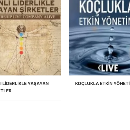
I LİDERLİKLE YAŞAYAN
KOÇLUKLA ETKİN YÖNET
ETLER
DEVAMINI OKU
DEVAMINI OKU