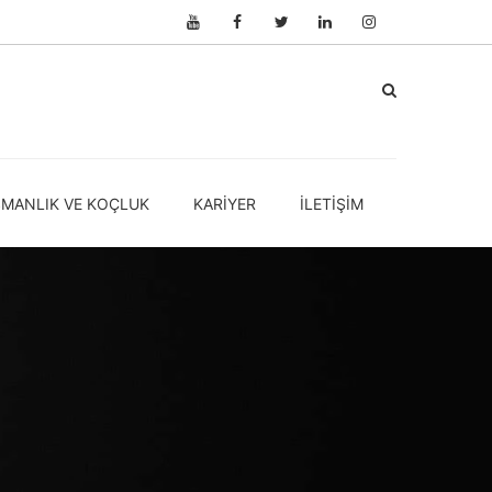
ŞMANLIK VE KOÇLUK
KARIYER
İLETIŞIM