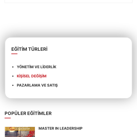
alan
boş
bırakılmalıdır
EĞITIM TÜRLERI
YÖNETIM VE LIDERLIK
KIŞISEL DEĞIŞIM
PAZARLAMA VE SATIŞ
POPÜLER EĞITIMLER
MASTER IN LEADERSHIP