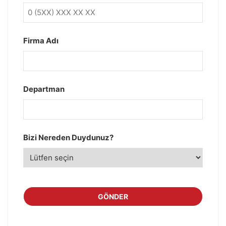
Firma Adı
Departman
Bizi Nereden Duydunuz?
GÖNDER
Bu