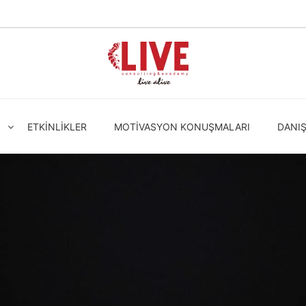
ETKINLIKLER
MOTIVASYON KONUŞMALARI
DANI