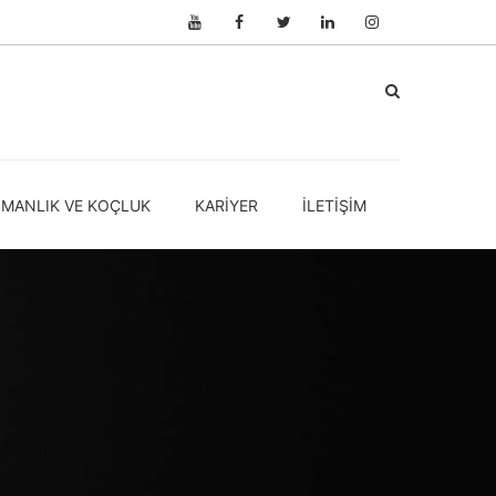
ŞMANLIK VE KOÇLUK
KARIYER
İLETIŞIM