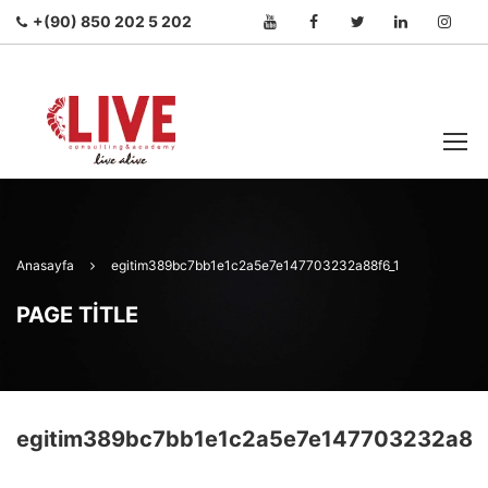
+(90) 850 202 5 202
Anasayfa
egitim389bc7bb1e1c2a5e7e147703232a88f6_1
PAGE TITLE
egitim389bc7bb1e1c2a5e7e147703232a88