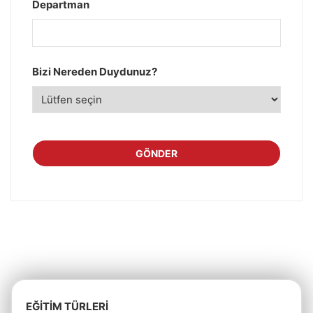
Departman
Bizi Nereden Duydunuz?
GÖNDER
Bu
alan
boş
bırakılmalıdır
EĞITIM TÜRLERI