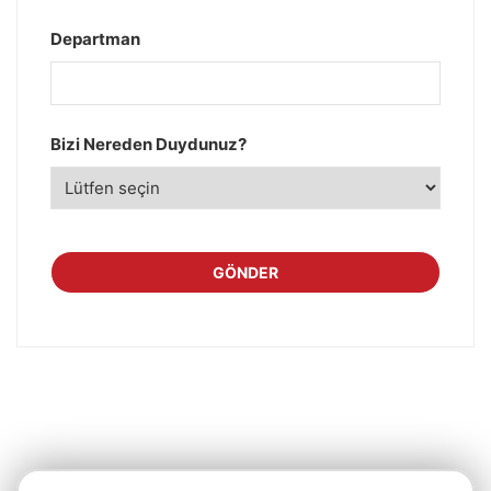
Departman
Bizi Nereden Duydunuz?
GÖNDER
Bu
alan
boş
bırakılmalıdır