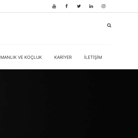
ŞMANLIK VE KOÇLUK
KARIYER
İLETIŞIM