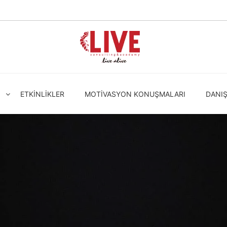
ETKINLIKLER
MOTIVASYON KONUŞMALARI
DANI