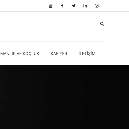
ŞMANLIK VE KOÇLUK
KARIYER
İLETIŞIM